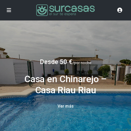
Desde 50 €
/por noche
Casa en Chinarejo –
Casa Riau Riau
Ver más