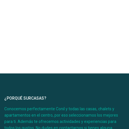
Desde 100 €
/por noche
Casa Úrsula I
Ver más
¿PORQUÉ SURCASAS?
Conocemos perfectamente Conil y todas las casas, chalets y
apartamentos en el centro, por eso seleccionamos los mejores
Desde 100 €
para ti. Además te ofrecemos actividades y experiencias para
/por noche
todos los gustos. No dudes en contactarnos si tienes alguna