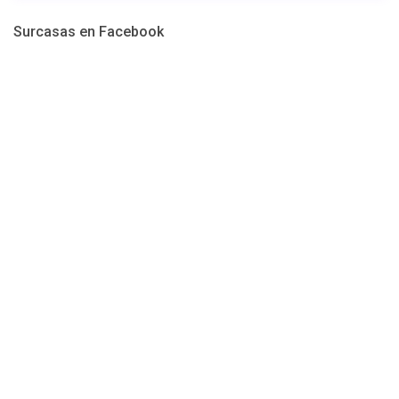
Surcasas en Facebook
Desde 100 €
/por noche
Casa Úrsula II
Ver más