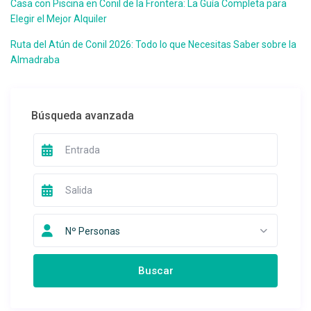
Casa con Piscina en Conil de la Frontera: La Guía Completa para
Elegir el Mejor Alquiler
Ruta del Atún de Conil 2026: Todo lo que Necesitas Saber sobre la
Almadraba
Desde 65 €
/por noche
Chalet en Chinarejo –
Búsqueda avanzada
Casa Miki II
Ver más
Nº Personas