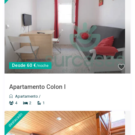
Desde 60 €
/noche
Apartamento Colon I
Apartamento
/
4
2
1
destacado