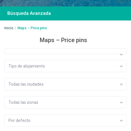
Búsqueda Avanzada
Inicio
Maps – Price pins
Maps – Price pins
Desde 85 €
/por noche
Casa Irene – Casa en
Tipo de alojamiento
El Colorado
Todas las ciudades
Ver más
Todas las zonas
Por defecto