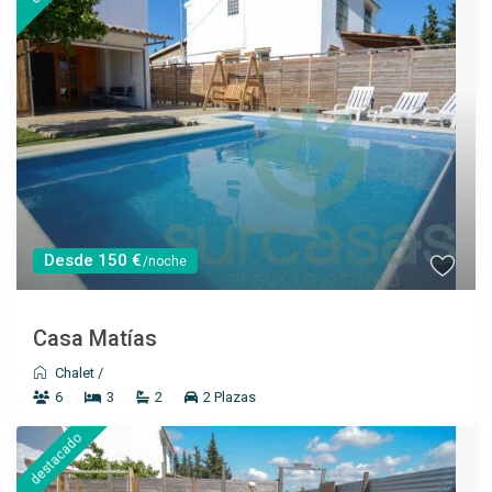
Desde 150 €
/noche
Casa Matías
Chalet
/
6
3
2
2 Plazas
destacado