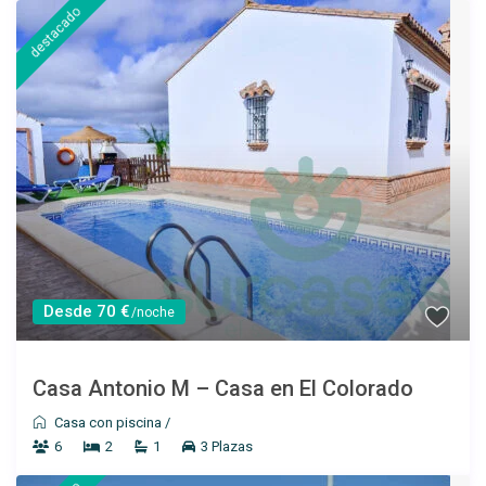
destacado
Desde 100 €
/por noche
Casa Úrsula I
Ver más
Desde 70 €
/noche
Casa Antonio M – Casa en El Colorado
Casa con piscina
/
6
2
1
3 Plazas
Desde 100 €
/por noche