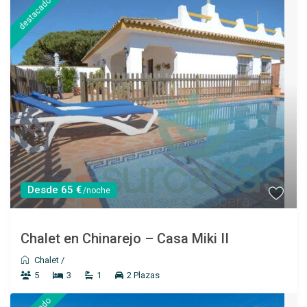
destacado
Casa Úrsula III
Ver más
Desde 65 €
/noche
Chalet en Chinarejo – Casa Miki II
Desde 150 €
/por noche
Chalet
/
5
3
1
2 Plazas
Casa Matías