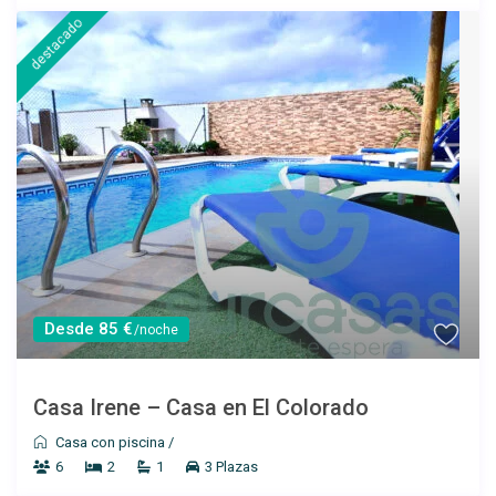
destacado
Desde 100 €
/por noche
Casa Úrsula II
Ver más
Desde 85 €
/noche
Casa Irene – Casa en El Colorado
Casa con piscina
/
6
2
1
3 Plazas