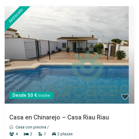
destacado
Desde 65 €
/por noche
Chalet en Chinarejo –
Casa Miki II
Ver más
Desde 50 €
/noche
Casa en Chinarejo – Casa Riau Riau
Casa con piscina
/
4
2
1
2 plazas