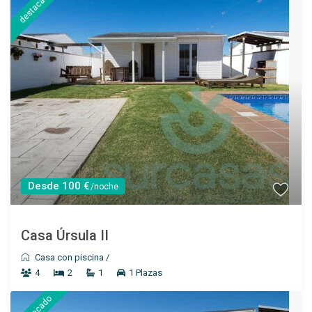
destacado
Ver más
Desde 100 €
/noche
Desde 150 €
/por noche
Casa Úrsula II
Casa con piscina
/
Casa Helena
4
2
1
1 Plazas
Ver más