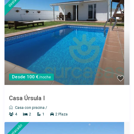
destacado
Desde 100 €
/noche
Desde 60 €
/por noche
Apartamento Colon I
Casa Úrsula I
Casa con piscina
/
4
2
1
2 Plaza
Ver más
destacado