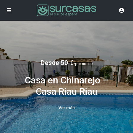
Desde 50 €
/por noche
Casa en Chinarejo –
Casa Riau Riau
Ver más