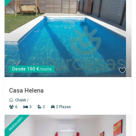
Desde 150 €
/noche
Casa Helena
Chalet
/
6
3
2
2 Plazas
destacado