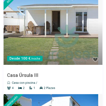
Desde 60 €
/por noche
Desde 100 €
/noche
Apartamento Colon II
Casa Úrsula III
Ver más
Casa con piscina
/
4
2
1
2 Plazas
destacado