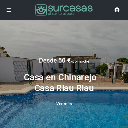
Desde 50 €
/por noche
Casa en Chinarejo –
Casa Riau Riau
Ver más