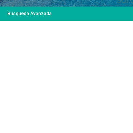
Búsqueda Avanzada
Desde 85 €
/por noche
Casa Irene – Casa en
El Colorado
Ver más