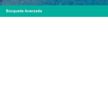
Búsqueda Avanzada
Desde 85 €
/por noche
Casa Irene – Casa en
El Colorado
Ver más