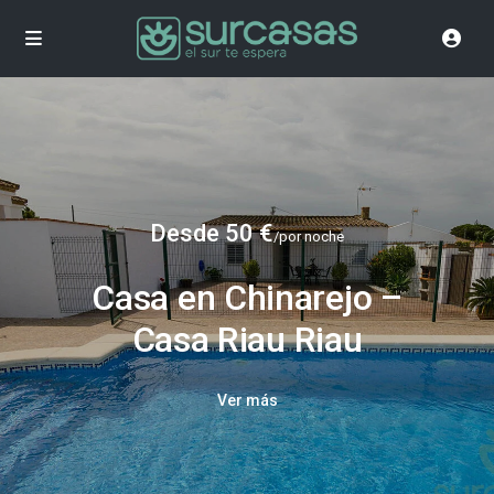
Desde 50 €
/por noche
Casa en Chinarejo –
Casa Riau Riau
Ver más