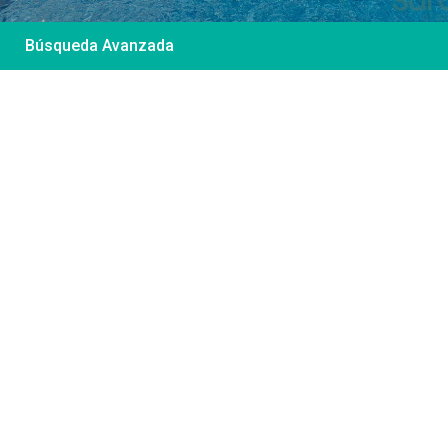
Búsqueda Avanzada
Desde 85 €
/por noche
Casa Irene – Casa en
El Colorado
Ver más