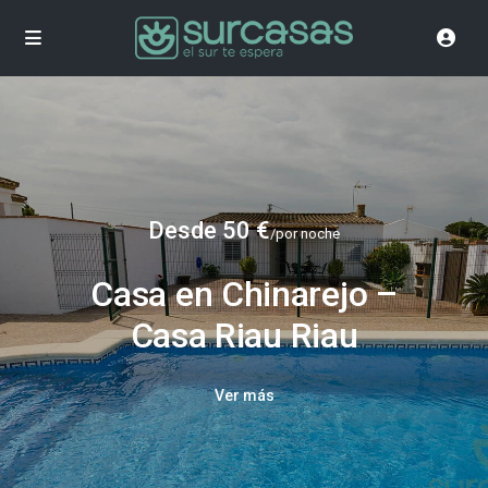
Desde 50 €
/por noche
Casa en Chinarejo –
Casa Riau Riau
Ver más