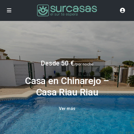
Desde 50 €
/por noche
Casa en Chinarejo –
Casa Riau Riau
Ver más