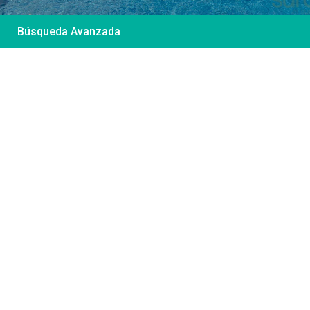
Búsqueda Avanzada
Desde 85 €
/por noche
Casa Irene – Casa en
El Colorado
Ver más