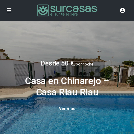
Desde 50 €
/por noche
Casa en Chinarejo –
Casa Riau Riau
Ver más