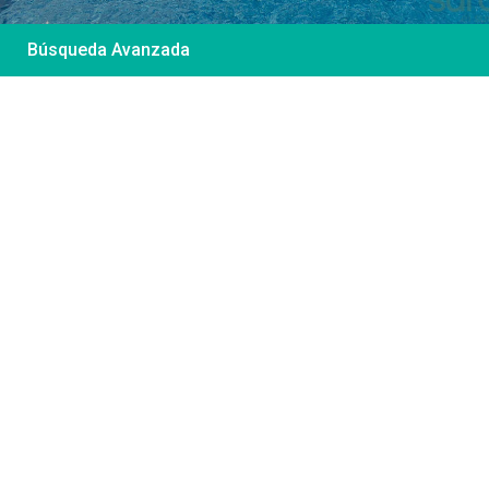
Búsqueda Avanzada
Desde 85 €
/por noche
Casa Irene – Casa en
El Colorado
Ver más