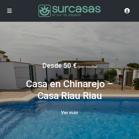
Desde 50 €
/por noche
Casa en Chinarejo –
Casa Riau Riau
Ver más