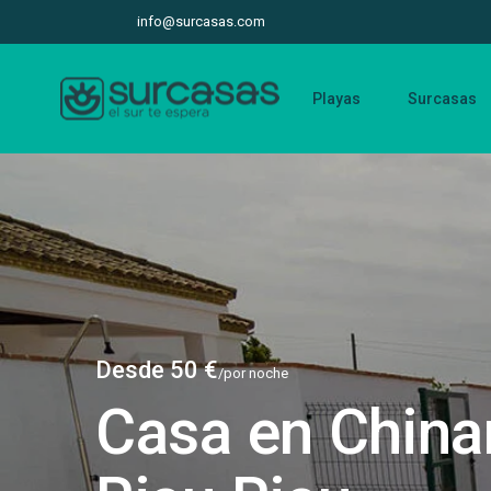
info@surcasas.com
Playas
Surcasas
Desde 50 €
/por noche
Casa en China