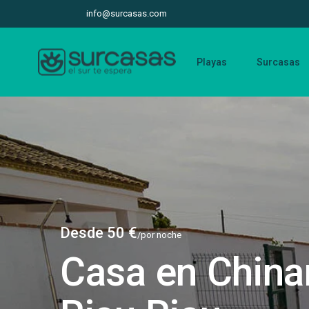
info@surcasas.com
Playas
Surcasas
Desde 50 €
/por noche
Casa en China