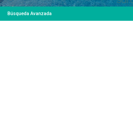
Búsqueda Avanzada
Desde 85 €
/por noche
Casa Irene – Casa en
El Colorado
Ver más