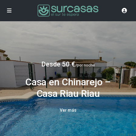
Desde 50 €
/por noche
Casa en Chinarejo –
Casa Riau Riau
Ver más