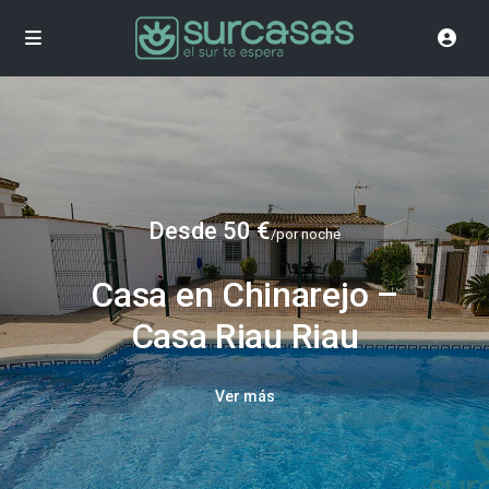
Desde 50 €
/por noche
Casa en Chinarejo –
Casa Riau Riau
Ver más