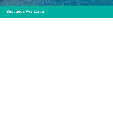
Búsqueda Avanzada
Desde 85 €
/por noche
Casa Irene – Casa en
El Colorado
Ver más