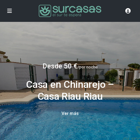
Desde 50 €
/por noche
Casa en Chinarejo –
Casa Riau Riau
Ver más