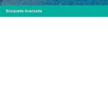
Búsqueda Avanzada
Desde 85 €
/por noche
Casa Irene – Casa en
El Colorado
Ver más