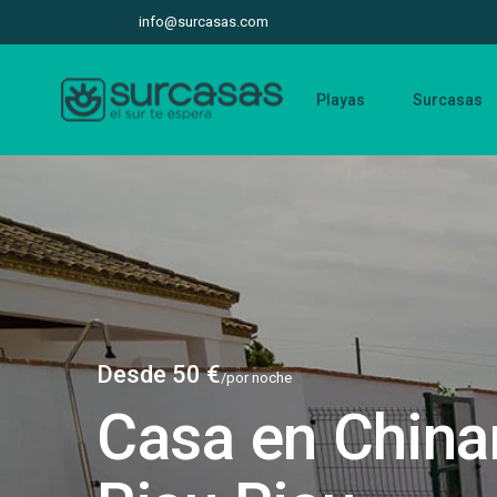
info@surcasas.com
Playas
Surcasas
Desde 50 €
/por noche
Casa en China