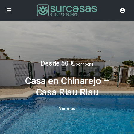
Desde 50 €
/por noche
Casa en Chinarejo –
Casa Riau Riau
Ver más