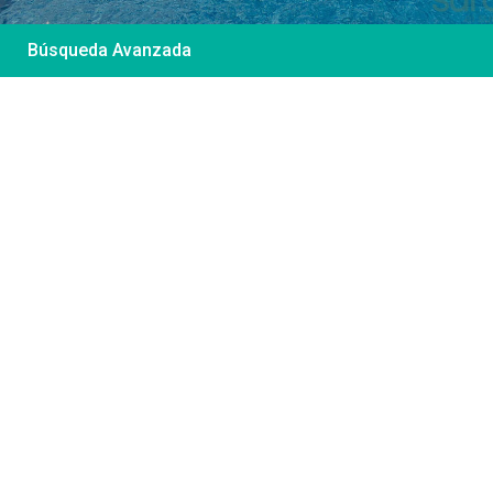
Búsqueda Avanzada
Desde 85 €
/por noche
Casa Irene – Casa en
El Colorado
Ver más