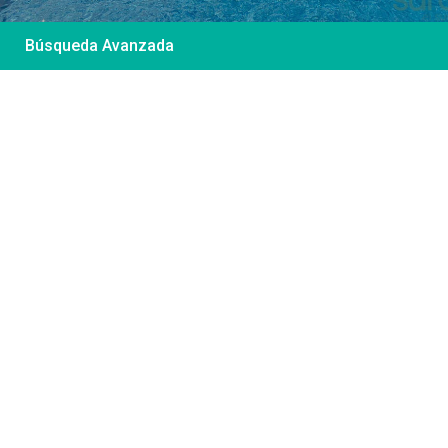
Búsqueda Avanzada
Desde 85 €
/por noche
Casa Irene – Casa en
El Colorado
Ver más