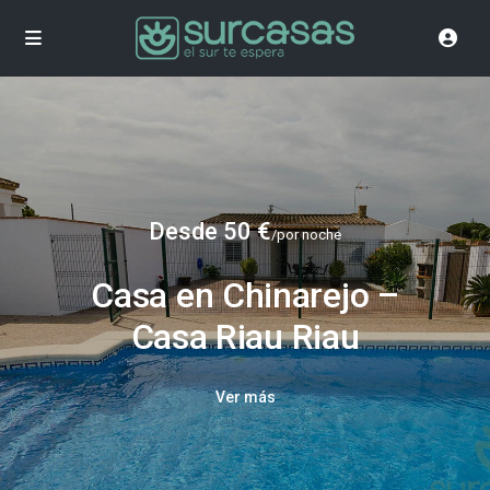
Desde 50 €
/por noche
Casa en Chinarejo –
Casa Riau Riau
Ver más