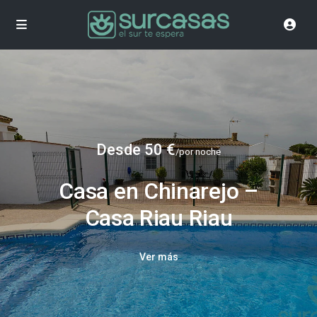
Desde 50 €
/por noche
Casa en Chinarejo –
Casa Riau Riau
Ver más