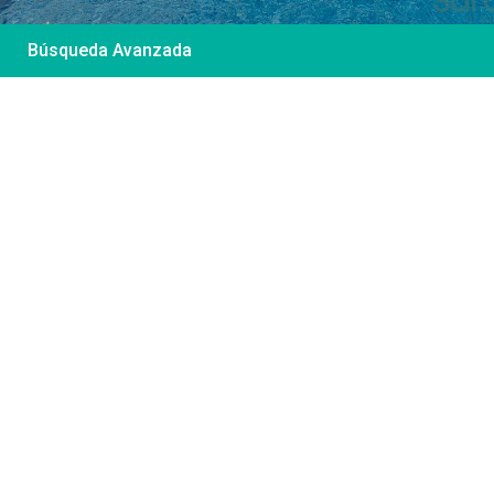
Búsqueda Avanzada
Desde 85 €
/por noche
Casa Irene – Casa en
El Colorado
Ver más