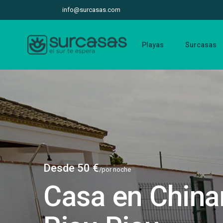
info@surcasas.com
Playas
Surcasas
Desde 50 €
/por noche
Casa en China