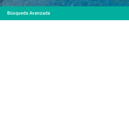
Búsqueda Avanzada
Desde 85 €
/por noche
Casa Irene – Casa en
El Colorado
Ver más