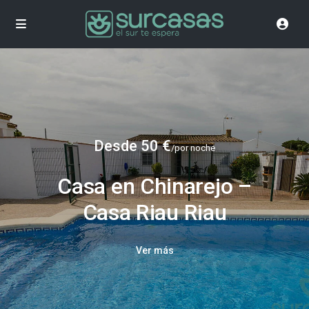
Desde 50 €
/por noche
Casa en Chinarejo –
Casa Riau Riau
Ver más