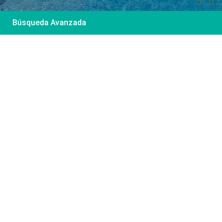
Búsqueda Avanzada
Desde 85 €
/por noche
Casa Irene – Casa en
El Colorado
Ver más