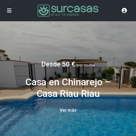
Desde 50 €
/por noche
Casa en Chinarejo –
Casa Riau Riau
Ver más