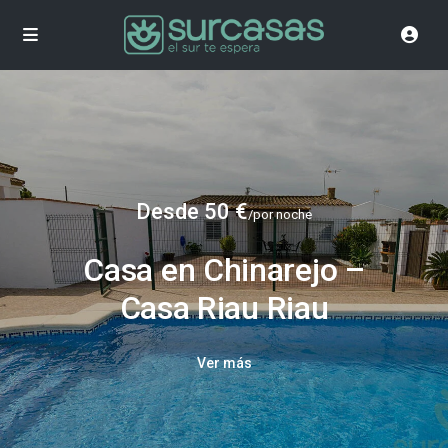
Desde 50 €
/por noche
Casa en Chinarejo –
Casa Riau Riau
Ver más