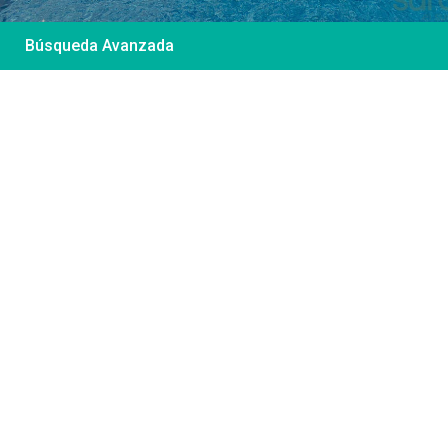
Búsqueda Avanzada
Desde 85 €
/por noche
Casa Irene – Casa en
El Colorado
Ver más