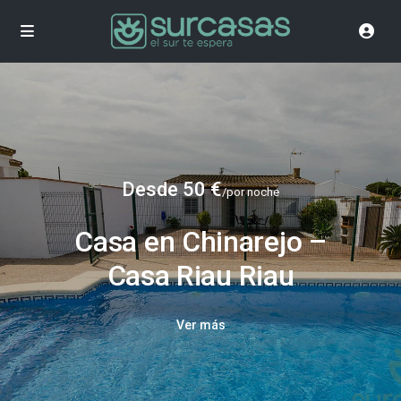
Desde 50 €
/por noche
Casa en Chinarejo –
Casa Riau Riau
Ver más