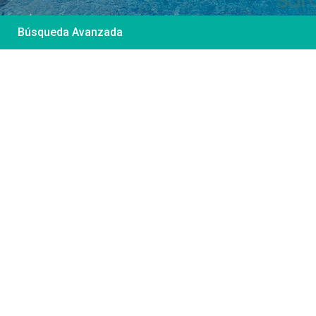
Búsqueda Avanzada
Desde 85 €
/por noche
Casa Irene – Casa en
El Colorado
Ver más