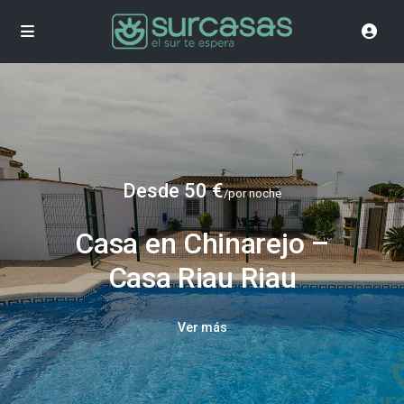
Desde 50 €
/por noche
Casa en Chinarejo –
Casa Riau Riau
Ver más