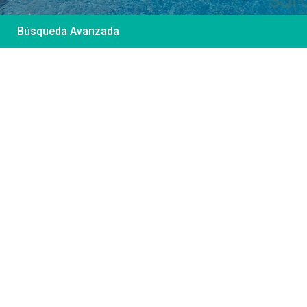
Búsqueda Avanzada
Desde 85 €
/por noche
Casa Irene – Casa en
El Colorado
Ver más