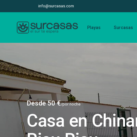
info@surcasas.com
Playas
Surcasas
Desde 50 €
/por noche
Casa en China