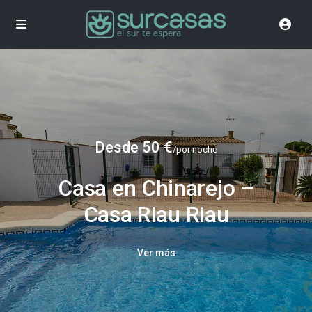
Desde 50 €
/por noche
Casa en Chinarejo –
Casa Riau Riau
Ver más