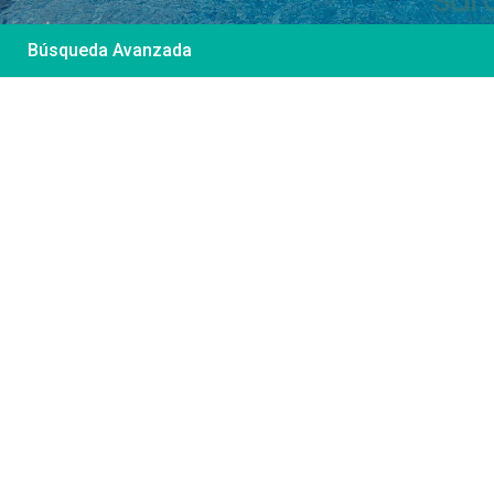
Búsqueda Avanzada
Desde 85 €
/por noche
Casa Irene – Casa en
El Colorado
Ver más