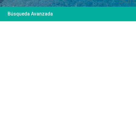
Búsqueda Avanzada
Desde 85 €
/por noche
Casa Irene – Casa en
El Colorado
Ver más