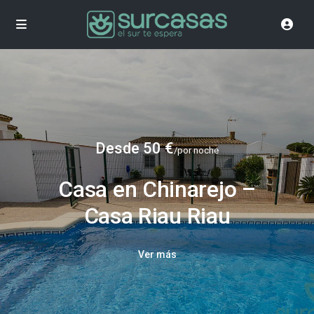
Desde 50 €
/por noche
Casa en Chinarejo –
Casa Riau Riau
Ver más