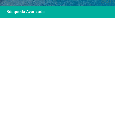
Búsqueda Avanzada
Desde 85 €
/por noche
Casa Irene – Casa en
El Colorado
Ver más