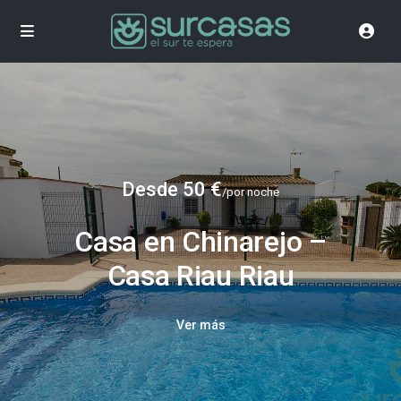
Desde 50 €
/por noche
Casa en Chinarejo –
Casa Riau Riau
Ver más