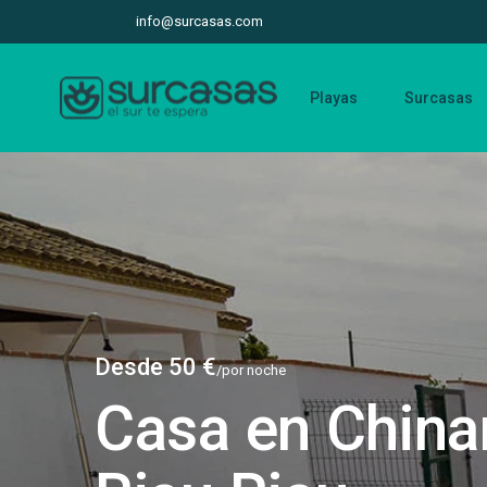
info@surcasas.com
Playas
Surcasas
Desde 50 €
/por noche
Casa en China