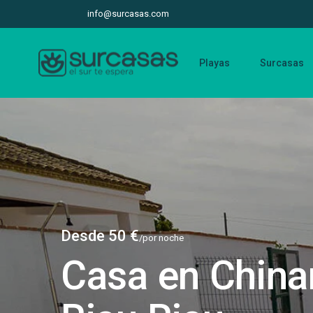
info@surcasas.com
Playas
Surcasas
Desde 50 €
/por noche
Casa en China