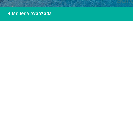
Búsqueda Avanzada
Desde 85 €
/por noche
Casa Irene – Casa en
El Colorado
Ver más