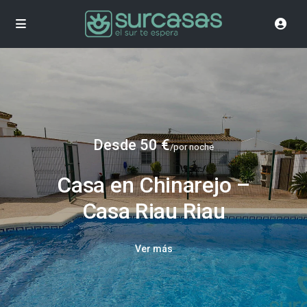
Desde 50 €
/por noche
Casa en Chinarejo –
Casa Riau Riau
Ver más