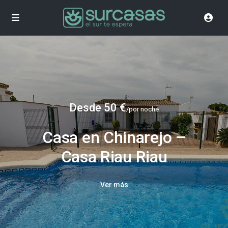
Desde 50 €
/por noche
Casa en Chinarejo –
Casa Riau Riau
Ver más