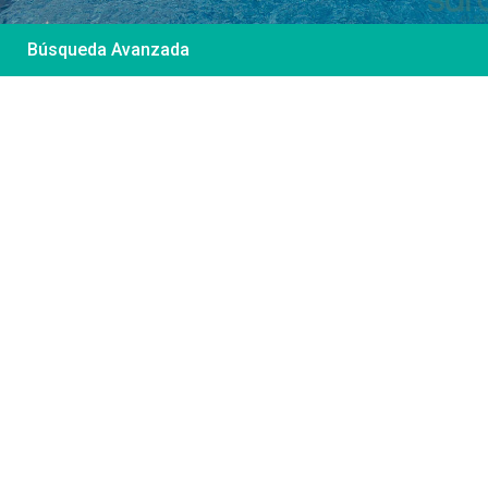
Búsqueda Avanzada
Desde 85 €
/por noche
Casa Irene – Casa en
El Colorado
Ver más