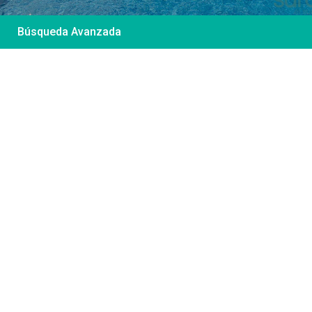
Búsqueda Avanzada
Desde 85 €
/por noche
Casa Irene – Casa en
El Colorado
Ver más