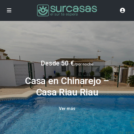
Desde 50 €
/por noche
Casa en Chinarejo –
Casa Riau Riau
Ver más