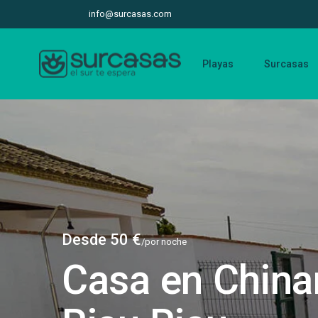
info@surcasas.com
Playas
Surcasas
Desde 50 €
/por noche
Casa en China