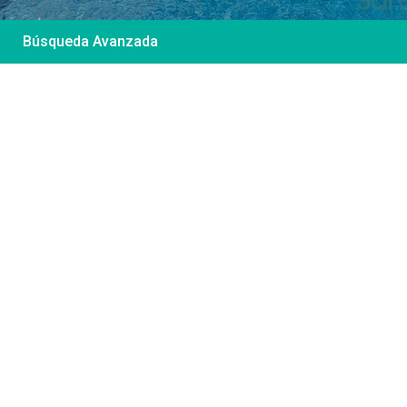
Búsqueda Avanzada
Desde 85 €
/por noche
Casa Irene – Casa en
El Colorado
Ver más