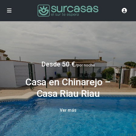
Desde 50 €
/por noche
Casa en Chinarejo –
Casa Riau Riau
Ver más