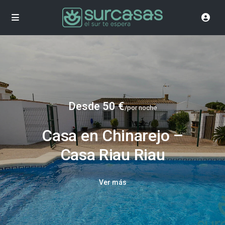
Desde 50 €
/por noche
Casa en Chinarejo –
Casa Riau Riau
Ver más