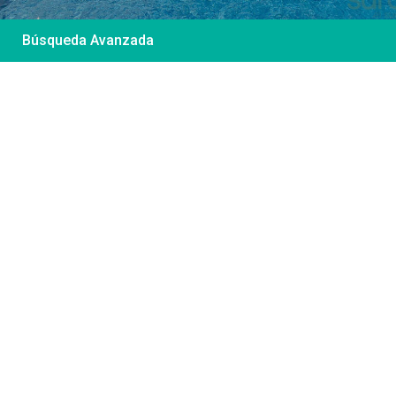
Búsqueda Avanzada
Desde 85 €
/por noche
Casa Irene – Casa en
El Colorado
Ver más