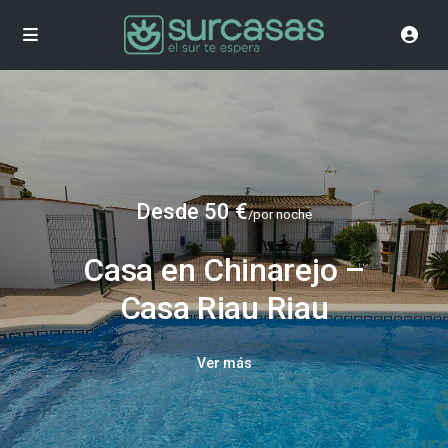
Desde 50 €
/por noche
Casa en Chinarejo –
Casa Riau Riau
Ver más