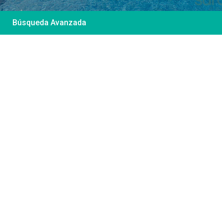
Búsqueda Avanzada
Desde 85 €
/por noche
Casa Irene – Casa en
El Colorado
Ver más