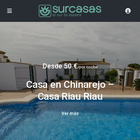
Desde 50 €
/por noche
Casa en Chinarejo –
Casa Riau Riau
Ver más