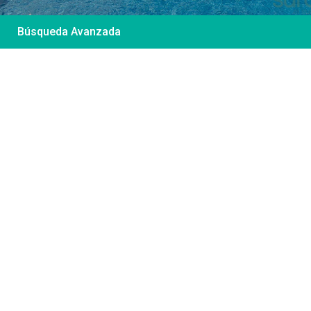
Búsqueda Avanzada
Desde 85 €
/por noche
Casa Irene – Casa en
El Colorado
Ver más