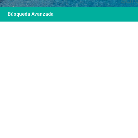
Búsqueda Avanzada
Desde 85 €
/por noche
Casa Irene – Casa en
El Colorado
Ver más