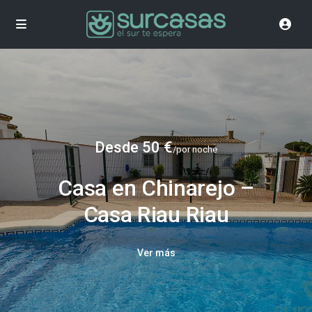
Desde 50 €
/por noche
Casa en Chinarejo –
Casa Riau Riau
Ver más