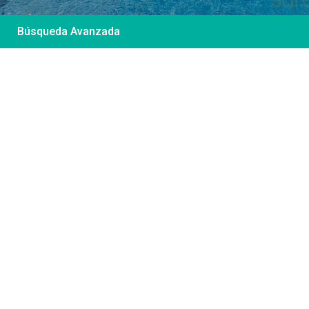
Búsqueda Avanzada
Desde 85 €
/por noche
Casa Irene – Casa en
El Colorado
Ver más