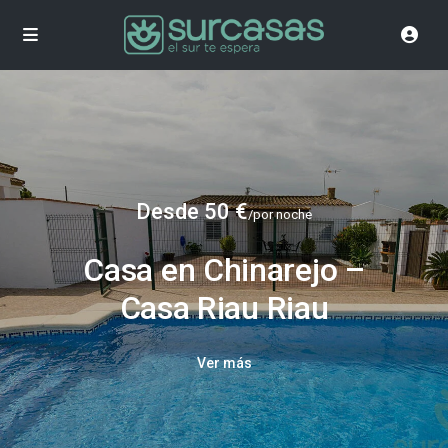
Desde 50 €
/por noche
Casa en Chinarejo –
Casa Riau Riau
Ver más