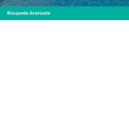
Búsqueda Avanzada
Desde 85 €
/por noche
Casa Irene – Casa en
El Colorado
Ver más