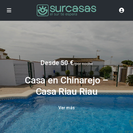
Desde 50 €
/por noche
Casa en Chinarejo –
Casa Riau Riau
Ver más