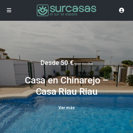
Desde 50 €
/por noche
Casa en Chinarejo –
Casa Riau Riau
Ver más