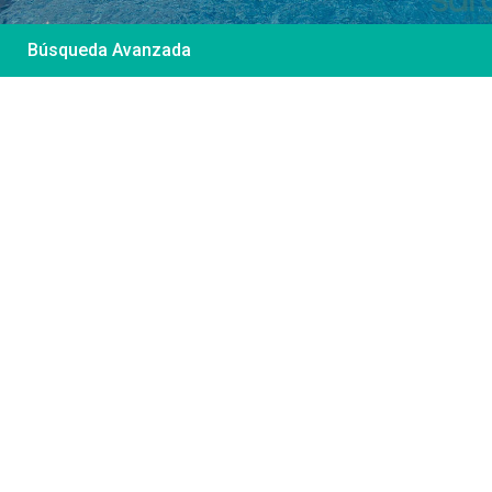
Búsqueda Avanzada
Desde 85 €
/por noche
Casa Irene – Casa en
El Colorado
Ver más