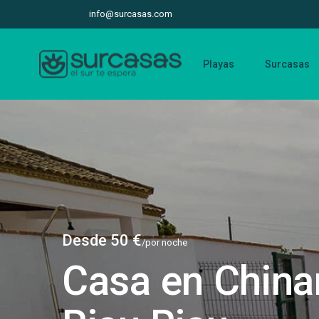
info@surcasas.com
Playas
Surcasas
Desde 50 €
/por noche
Casa en China