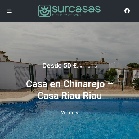
Desde 50 €
/por noche
Casa en Chinarejo –
Casa Riau Riau
Ver más