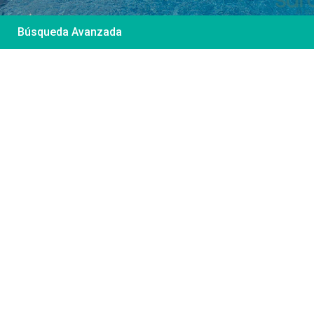
Búsqueda Avanzada
Desde 85 €
/por noche
Casa Irene – Casa en
El Colorado
Ver más