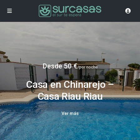
Desde 50 €
/por noche
Casa en Chinarejo –
Casa Riau Riau
Ver más