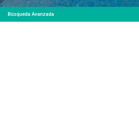
Búsqueda Avanzada
Desde 85 €
/por noche
Casa Irene – Casa en
El Colorado
Ver más