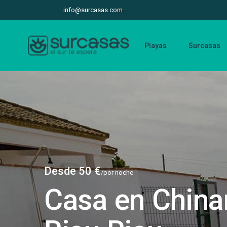
info@surcasas.com
Playas
Surcasas
Desde 50 €
/por noche
Casa en China