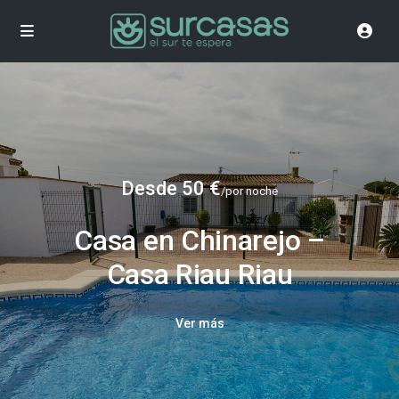
Desde 50 €
/por noche
Casa en Chinarejo –
Casa Riau Riau
Ver más