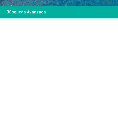
Búsqueda Avanzada
Desde 85 €
/por noche
Casa Irene – Casa en
El Colorado
Ver más