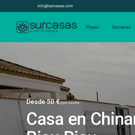
info@surcasas.com
Playas
Surcasas
Desde 50 €
/por noche
Casa en China