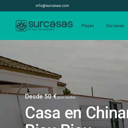
info@surcasas.com
Playas
Surcasas
Desde 50 €
/por noche
Casa en China