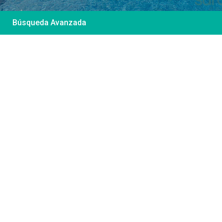
Búsqueda Avanzada
Desde 85 €
/por noche
Casa Irene – Casa en
El Colorado
Ver más