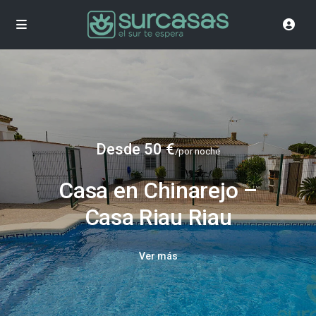
Desde 50 €
/por noche
Casa en Chinarejo –
Casa Riau Riau
Ver más