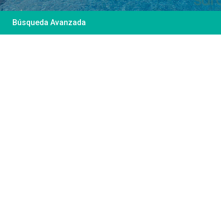
Búsqueda Avanzada
Desde 85 €
/por noche
Casa Irene – Casa en
El Colorado
Ver más